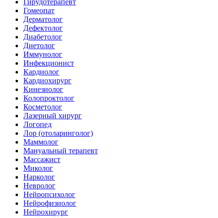
Гирудотерапевт
Гомеопат
Дерматолог
Дефектолог
Диабетолог
Диетолог
Иммунолог
Инфекционист
Кардиолог
Кардиохирург
Кинезиолог
Колопроктолог
Косметолог
Лазерный хирург
Логопед
Лор (отоларинголог)
Маммолог
Мануальный терапевт
Массажист
Миколог
Нарколог
Невролог
Нейропсихолог
Нейрофизиолог
Нейрохирург