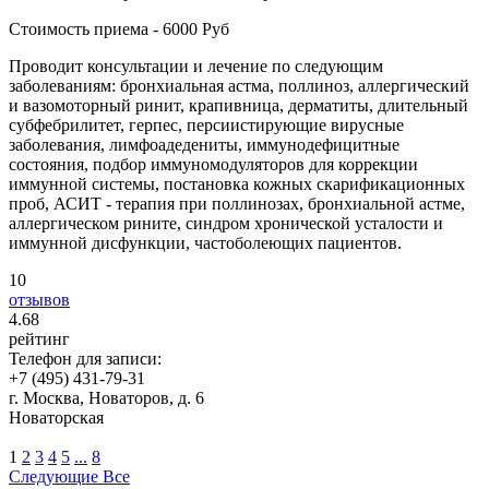
Стоимость приема - 6000 Руб
Проводит консультации и лечение по следующим
заболеваниям: бронхиальная астма, поллиноз, аллергический
и вазомоторный ринит, крапивница, дерматиты, длительный
субфебрилитет, герпес, персиистирующие вирусные
заболевания, лимфоадедениты, иммунодефицитные
состояния, подбор иммуномодуляторов для коррекции
иммунной системы, постановка кожных скарификационных
проб, АСИТ - терапия при поллинозах, бронхиальной астме,
аллергическом рините, синдром хронической усталости и
иммунной дисфункции, частоболеющих пациентов.
10
отзывов
4
.68
рейтинг
Телефон для записи:
+7 (495) 431-79-31
г. Москва, Новаторов, д. 6
Новаторская
1
2
3
4
5
...
8
Следующие
Все