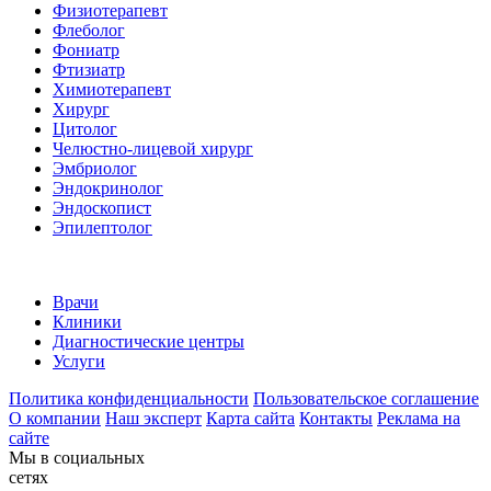
Физиотерапевт
Флеболог
Фониатр
Фтизиатр
Химиотерапевт
Хирург
Цитолог
Челюстно-лицевой хирург
Эмбриолог
Эндокринолог
Эндоскопист
Эпилептолог
Врачи
Клиники
Диагностические центры
Услуги
Политика конфиденциальности
Пользовательское соглашение
О компании
Наш эксперт
Карта сайта
Контакты
Реклама на
сайте
Мы в социальных
сетях