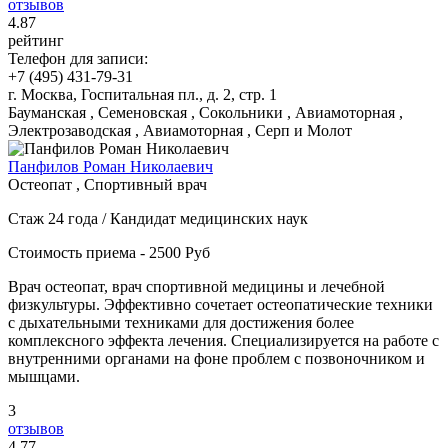
отзывов
4
.87
рейтинг
Телефон для записи:
+7 (495) 431-79-31
г. Москва, Госпитальная пл., д. 2, стр. 1
Бауманская , Семеновская , Сокольники , Авиамоторная ,
Электрозаводская , Авиамоторная , Серп и Молот
Панфилов Роман Николаевич
Остеопат , Спортивный врач
Стаж 24 года / Кандидат медицинских наук
Стоимость приема - 2500 Руб
Врач остеопат, врач спортивной медицины и лечебной
физкультуры. Эффективно сочетает остеопатические техники
с дыхательными техниками для достижения более
комплексного эффекта лечения. Специализируется на работе с
внутренними органами на фоне проблем с позвоночником и
мышцами.
3
отзывов
4
.77