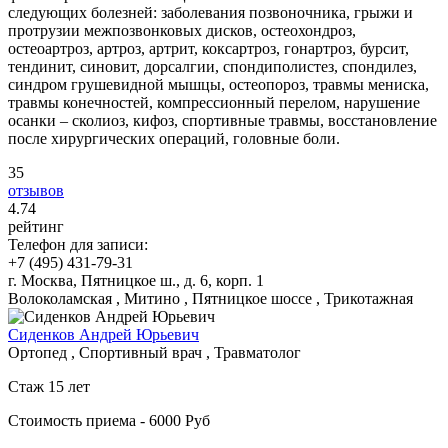
следующих болезней: заболевания позвоночника, грыжи и
протрузии межпозвонковых дисков, остеохондроз,
остеоартроз, артроз, артрит, коксартроз, гонартроз, бурсит,
тендинит, синовит, дорсалгии, спондиполистез, спондилез,
синдром грушевидной мышцы, остеопороз, травмы мениска,
травмы конечностей, компрессионный перелом, нарушение
осанки – сколиоз, кифоз, спортивные травмы, восстановление
после хирургических операций, головные боли.
35
отзывов
4
.74
рейтинг
Телефон для записи:
+7 (495) 431-79-31
г. Москва, Пятницкое ш., д. 6, корп. 1
Волоколамская , Митино , Пятницкое шоссе , Трикотажная
Сиденков Андрей Юрьевич
Ортопед , Спортивный врач , Травматолог
Стаж 15 лет
Стоимость приема - 6000 Руб