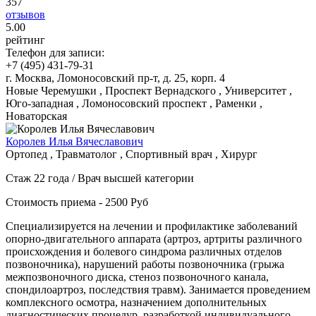
357
отзывов
5
.00
рейтинг
Телефон для записи:
+7 (495) 431-79-31
г. Москва, Ломоносовский пр-т, д. 25, корп. 4
Новые Черемушки , Проспект Вернадского , Университет ,
Юго-западная , Ломоносовский проспект , Раменки ,
Новаторская
Королев Илья Вячеславович
Ортопед , Травматолог , Спортивный врач , Хирург
Стаж 22 года / Врач высшей категории
Стоимость приема - 2500 Руб
Специализируется на лечении и профилактике заболеваний
опорно-двигательного аппарата (артроз, артриты различного
происхождения и болевого синдрома различных отделов
позвоночника), нарушений работы позвоночника (грыжа
межпозвоночного диска, стеноз позвоночного канала,
спондилоартроз, последствия травм). Занимается проведением
комплексного осмотра, назначением дополнительных
диагностических процедур, разработкой индивидуального