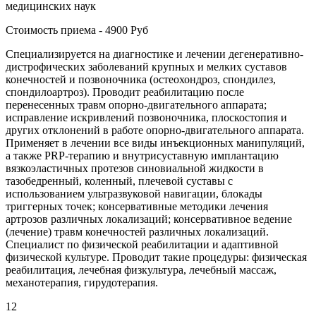
медицинских наук
Стоимость приема - 4900 Руб
Специализируется на диагностике и лечении дегенеративно-
дистрофических заболеваний крупных и мелких суставов
конечностей и позвоночника (остеохондроз, спондилез,
спондилоартроз). Проводит реабилитацию после
перенесенных травм опорно-двигательного аппарата;
исправление искривлений позвоночника, плоскостопия и
других отклонений в работе опорно-двигательного аппарата.
Применяет в лечении все виды инъекционных манипуляций,
а также PRP-терапию и внутрисуставную имплантацию
вязкоэластичных протезов синовиальной жидкости в
тазобедренный, коленный, плечевой суставы с
использованием ультразвуковой навигации, блокады
триггерных точек; консервативные методики лечения
артрозов различных локализаций; консервативное ведение
(лечение) травм конечностей различных локализаций.
Специалист по физической реабилитации и адаптивной
физической культуре. Проводит такие процедуры: физическая
реабилитация, лечебная физкультура, лечебный массаж,
механотерапия, гирудотерапия.
12