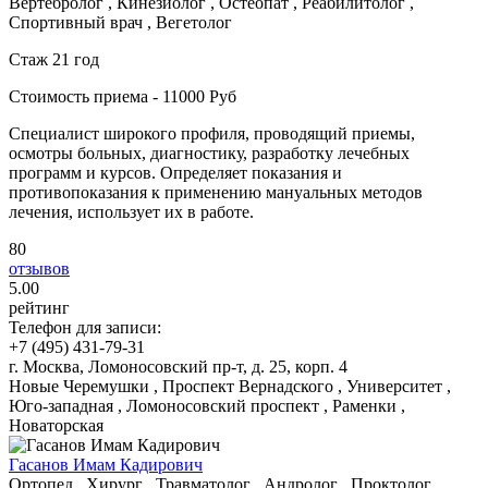
Вертебролог , Кинезиолог , Остеопат , Реабилитолог ,
Спортивный врач , Вегетолог
Стаж 21 год
Стоимость приема - 11000 Руб
Специалист широкого профиля, проводящий приемы,
осмотры больных, диагностику, разработку лечебных
программ и курсов. Определяет показания и
противопоказания к применению мануальных методов
лечения, использует их в работе.
80
отзывов
5
.00
рейтинг
Телефон для записи:
+7 (495) 431-79-31
г. Москва, Ломоносовский пр-т, д. 25, корп. 4
Новые Черемушки , Проспект Вернадского , Университет ,
Юго-западная , Ломоносовский проспект , Раменки ,
Новаторская
Гасанов Имам Кадирович
Ортопед , Хирург , Травматолог , Андролог , Проктолог ,