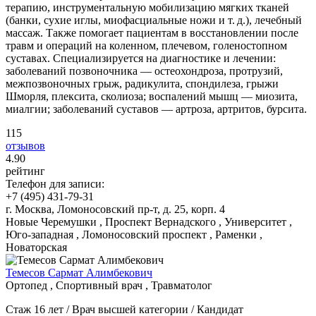
терапию, инструментальную мобилизацию мягких тканей
(банки, сухие иглы, миофасциальные ножи и т. д.), лечебный
массаж. Также помогает пациентам в восстановлении после
травм и операций на коленном, плечевом, голеностопном
суставах. Cпециализируется на диагностике и лечении:
заболеваний позвоночника — остеохондроза, протрузий,
межпозвоночных грыж, радикулита, спондилеза, грыжи
Шморля, плексита, сколиоза; воспалений мышц — миозита,
миалгии; заболеваний суставов — артроза, артритов, бурсита.
115
отзывов
4
.90
рейтинг
Телефон для записи:
+7 (495) 431-79-31
г. Москва, Ломоносовский пр-т, д. 25, корп. 4
Новые Черемушки , Проспект Вернадского , Университет ,
Юго-западная , Ломоносовский проспект , Раменки ,
Новаторская
Темесов Сармат Алимбекович
Ортопед , Спортивный врач , Травматолог
Стаж 16 лет / Врач высшей категории / Кандидат