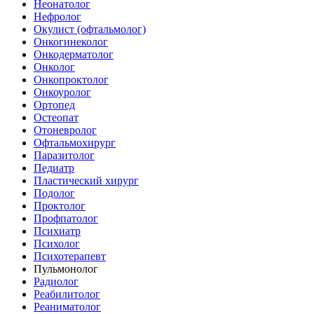
Неонатолог
Нефролог
Окулист (офтальмолог)
Онкогинеколог
Онкодерматолог
Онколог
Онкопроктолог
Онкоуролог
Ортопед
Остеопат
Отоневролог
Офтальмохирург
Паразитолог
Педиатр
Пластический хирург
Подолог
Проктолог
Профпатолог
Психиатр
Психолог
Психотерапевт
Пульмонолог
Радиолог
Реабилитолог
Реаниматолог