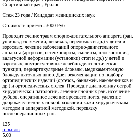
Спортивный врач , Уролог
Стаж 23 года / Кандидат медицинских наук
Стоимость приема - 3000 Руб
Проводит ечение травм опорно-двигательного аппарата (ран,
ушибов, растяжений, вывихов, переломов и др.) у детей и
взрослых, лечение заболеваний опорно-двигательного
аппарата (артрозов, остеохондроза, сколиоза, плоскостопия,
вальгусной деформации (установки) стоп и др.) у детей и
взрослых, внутрисуставные лечебно-диагностические
пункции, периартикулярные блокады, медикаментозную
блокаду пяточных шпор. Дает рекомендации по подбору
ортопедических изделий (ортезов, бандажей, наколенников и
др.) и ортопедических стелек. Проводит диагностику острой
хирургической патологии, лечение гнойных ран, иссечение
рубцов, оперативное лечение вросшего ногтя, удаление
доброкачественных новообразований кожи хирургическим
методом и аппаратной методикой, перевязку
послеоперационных ран.
135
отзывов
5
.00