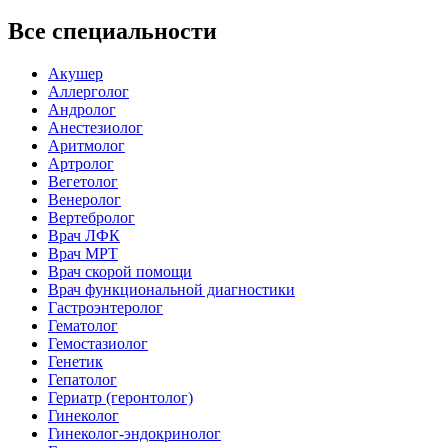
Все специальности
Акушер
Аллерголог
Андролог
Анестезиолог
Аритмолог
Артролог
Вегетолог
Венеролог
Вертебролог
Врач ЛФК
Врач МРТ
Врач скорой помощи
Врач функциональной диагностики
Гастроэнтеролог
Гематолог
Гемостазиолог
Генетик
Гепатолог
Гериатр (геронтолог)
Гинеколог
Гинеколог-эндокринолог