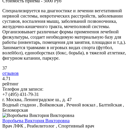
Стоимость приема - 5000 Руб
Специализируется на диагностике и лечении вегетативной
нервной системы, невротических расстройств, заболевании
суставов, воспаления мышц, заболеваний позвоночника,
желудочно-кишечного тракта, мочеполовой системы.
Организовывает различные формы применения лечебной
физкультуры, создает необходимую материальную базу для
работы (инвентарь, помещения для занятия, площадки и т.д.).
Занимается травмами в игровых видах спорта (футбол,
волейбол), единоборствах (бокс, борьба), в тяжелой атлетике,
фигурном катании, паркуре.
37
отзывов
4
.71
рейтинг
Телефон для записи:
+7 (495) 431-79-31
г. Москва, Ленинградское ш., д. 47
Водный стадион , Войковская , Речной вокзал , Балтийская ,
Беломорская
Воробьева Виктория Викторовна
Врач ЛФК , Реабилитолог , Спортивный врач