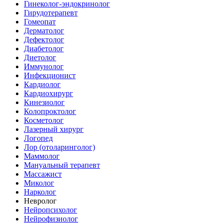
Гинеколог-эндокринолог
Гирудотерапевт
Гомеопат
Дерматолог
Дефектолог
Диабетолог
Диетолог
Иммунолог
Инфекционист
Кардиолог
Кардиохирург
Кинезиолог
Колопроктолог
Косметолог
Лазерный хирург
Логопед
Лор (отоларинголог)
Маммолог
Мануальный терапевт
Массажист
Миколог
Нарколог
Невролог
Нейропсихолог
Нейрофизиолог