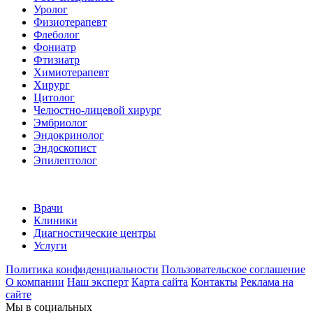
Уролог
Физиотерапевт
Флеболог
Фониатр
Фтизиатр
Химиотерапевт
Хирург
Цитолог
Челюстно-лицевой хирург
Эмбриолог
Эндокринолог
Эндоскопист
Эпилептолог
Врачи
Клиники
Диагностические центры
Услуги
Политика конфиденциальности
Пользовательское соглашение
О компании
Наш эксперт
Карта сайта
Контакты
Реклама на
сайте
Мы в социальных