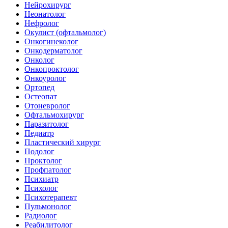
Нейрохирург
Неонатолог
Нефролог
Окулист (офтальмолог)
Онкогинеколог
Онкодерматолог
Онколог
Онкопроктолог
Онкоуролог
Ортопед
Остеопат
Отоневролог
Офтальмохирург
Паразитолог
Педиатр
Пластический хирург
Подолог
Проктолог
Профпатолог
Психиатр
Психолог
Психотерапевт
Пульмонолог
Радиолог
Реабилитолог