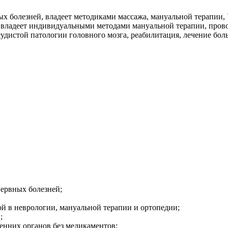
ых болезней, владеет методиками массажа, мануальной терапии,
 владеет индивидуальными методами мануальной терапии, прово
удистой патологии головного мозга, реабилитация, лечение бол
нервных болезней;
й в неврологии, мануальной терапии и ортопедии;
;
ренних органов без медикаментов;