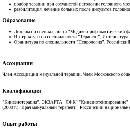
подбор терапии при сосудистой патологии головного моз
реабилитация, лечение больных после инсультов головног
Образование
Диплом по специальности "Медико-профилактический фак
Интернатура по специальности "Терапевт", Интернатура 
Ординатура по специальности "Неврология", Российский
Ассоциации
Член Ассоциации мануальной терапии. Член Московского обще
Квалификация
"Кинезиотерапия", ЭКЗАРТА "ЛФК" "Кинезиотейпирование" "С
(2000 г.) "Врач мануальный терапевт", Российский националь
Опыт работы