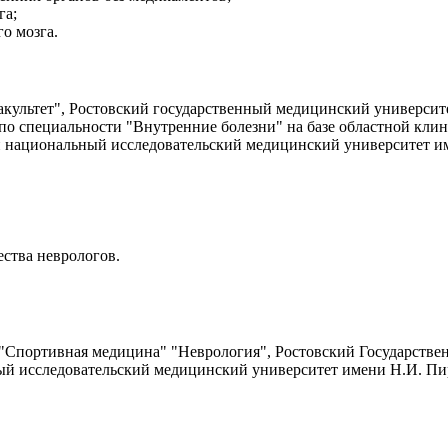
га;
о мозга.
ультет", Ростовский государственный медицинский университет
по специальности "Внутренние болезни" на базе областной клини
 национальный исследовательский медицинский университет име
ства неврологов.
портивная медицина" "Неврология", Ростовский Государствен
ный исследовательский медицинский университет имени Н.И. Пиро