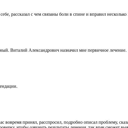
бе, рассказал с чем связаны боли в спине и вправил несколько 
ный. Виталий Александрович назначил мне первичное лечение.
мендации.
 вовремя принял, расспросил, подробно описал проблему, сказа
оверку, чтобы озвучить результаты лечения, так врач сможет вы