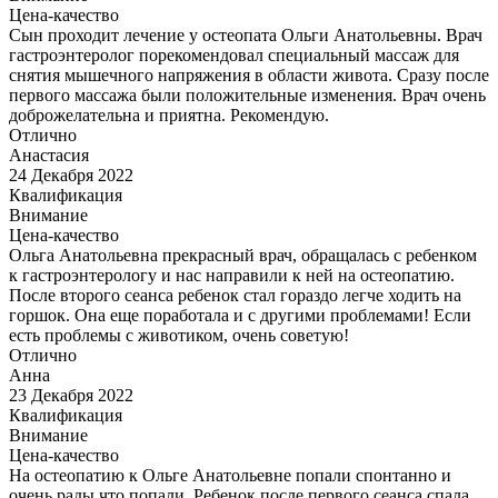
Цена-качество
Сын проходит лечение у остеопата Ольги Анатольевны. Врач
гастроэнтеролог порекомендовал специальный массаж для
снятия мышечного напряжения в области живота. Сразу после
первого массажа были положительные изменения. Врач очень
доброжелательна и приятна. Рекомендую.
Отлично
Анастасия
24 Декабря 2022
Квалификация
Внимание
Цена-качество
Ольга Анатольевна прекрасный врач, обращалась с ребенком
к гастроэнтерологу и нас направили к ней на остеопатию.
После второго сеанса ребенок стал гораздо легче ходить на
горшок. Она еще поработала и с другими проблемами! Если
есть проблемы с животиком, очень советую!
Отлично
Анна
23 Декабря 2022
Квалификация
Внимание
Цена-качество
На остеопатию к Ольге Анатольевне попали спонтанно и
очень рады что попали. Ребенок после первого сеанса спала