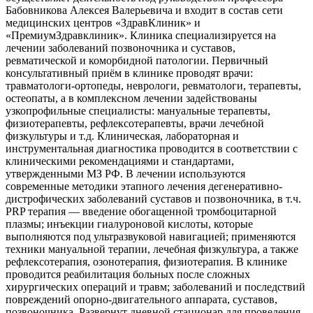
Бабовникова Алексея Валерьевича и входит в состав сети
медицинских центров «ЗдравКлиник» и
«ПремиумЗдравклиник». Клиника специализируется на
лечении заболеваний позвоночника и суставов,
ревматической и коморбидной патологии. Первичный
консультативный приём в клинике проводят врачи:
травматологи-ортопеды, неврологи, ревматологи, терапевты,
остеопаты, а в комплексном лечении задействованы
узкопрофильные специалисты: мануальные терапевты,
физиотерапевты, рефлексотерапевты, врачи лечебной
физкультуры и т.д. Клиническая, лабораторная и
инструментальная диагностика проводится в соответствии с
клиническими рекомендациями и стандартами,
утвержденными МЗ РФ. В лечении используются
современные методики этапного лечения дегенеративно-
дистрофических заболеваний суставов и позвоночника, в т.ч.
PRP терапия — введение обогащенной тромбоцитарной
плазмы; инъекции гиалуроновой кислоты, которые
выполняются под ультразвуковой навигацией; применяются
техники мануальной терапии, лечебная физкультура, а также
рефлексотерапия, озонотерапия, физиотерапия. В клинике
проводится реабилитация больных после сложных
хирургических операций и травм; заболеваний и последствий
повреждений опорно-двигательного аппарата, суставов,
позвоночника. Развернут дневной стационар для проведения