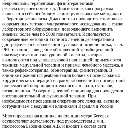
неврологами, терапевтами, физиотерапевтами,
рефлексотерапевтами и т.д. Диагностическая программа
включает в себя необходимые инструментальные методики и
лабораторные анализы. Диагностика проводится с помощью
современных методов ультразвукового исследования, а также
лабораторного оборудования, позволяющего выполнить
анализы более чем по 5000 показателей. Используются
современные методики этапного лечения дегенеративно-
дистрофических заболеваний суставов и позвоночника, в т.ч.
PRP терапия — введение обогащенной тромбоцитарной
плазмы; инъекции гиалуроновой кислоты, которые
выполняются под ультразвуковой навигацией; применяются
техники мануальной терапии и приемы лечебного массажа, а
также рефлексотерапия, озонотерапия, физиотерапия. В
клинике проводится реабилитация больных после сложных
хирургических операций и травм; заболеваний и последствий
повреждений опорно-двигательного аппарата, суставов,
позвоночника. Развернут дневной стационар для проведения
восстановительной инфузионной терапии. При
необходимости проведения оперативного лечения, активно
сотрудничаем с ведущими клиниками Израиля и России.
Многопрофильная клиника на станции метро Беговая
осуществляет деятельность под руководством д.м.н.,
профессора Бабовникова А.В. и входит в состав сети