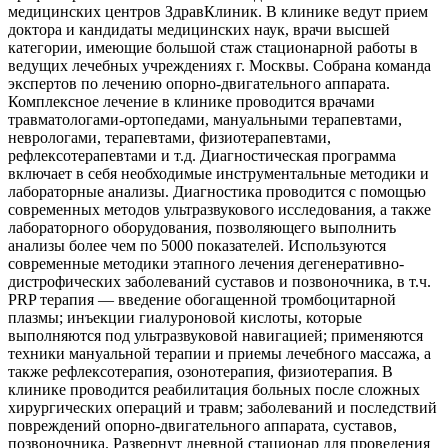
медицинских центров ЗдравКлиник. В клинике ведут прием
доктора и кандидаты медицинских наук, врачи высшей
категории, имеющие большой стаж стационарной работы в
ведущих лечебных учреждениях г. Москвы. Собрана команда
экспертов по лечению опорно-двигательного аппарата.
Комплексное лечение в клинике проводится врачами
травматологами-ортопедами, мануальными терапевтами,
неврологами, терапевтами, физиотерапевтами,
рефлексотерапевтами и т.д. Диагностическая программа
включает в себя необходимые инструментальные методики и
лабораторные анализы. Диагностика проводится с помощью
современных методов ультразвукового исследования, а также
лабораторного оборудования, позволяющего выполнить
анализы более чем по 5000 показателей. Используются
современные методики этапного лечения дегенеративно-
дистрофических заболеваний суставов и позвоночника, в т.ч.
PRP терапия — введение обогащенной тромбоцитарной
плазмы; инъекции гиалуроновой кислоты, которые
выполняются под ультразвуковой навигацией; применяются
техники мануальной терапии и приемы лечебного массажа, а
также рефлексотерапия, озонотерапия, физиотерапия. В
клинике проводится реабилитация больных после сложных
хирургических операций и травм; заболеваний и последствий
повреждений опорно-двигательного аппарата, суставов,
позвоночника. Развернут дневной стационар для проведения