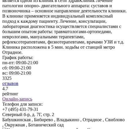
является одной из клиник в сети ЗдравКлиник Лечение
патологии опорно- двигательного аппарата: суставов и
позвоночника – основное направление деятельности клиники.
В клинике применяется индивидуальный комплексный
подход к каждому пациенту. Лечение, консультации,
лабораторная диагностика осуществляется специалистами с
большим опытом работы: травматологами-ортопедами,
неврологами, мануальными терапевтами,
рефлексотерапевтами, физиотерапевтами, врачами УЗИ и т.д.
Клиника расположена в 5 мин. ходьбы от станций метро
Отрадное.
График работы:
пн-пт:
09:00-21:00
сб:
09:00-21:00
вс:
09:00-21:00
3325
отзывов
4
.7
рейтинг
Онлайн-запись
Телефон для записи:
+7 (495) 431-79-31
Северный б-р, д. 7Г, стр. 2
Бабушкинская , Бибирево , Владыкино , Отрадное , Свиблово
, Окружная , Ботанический сад