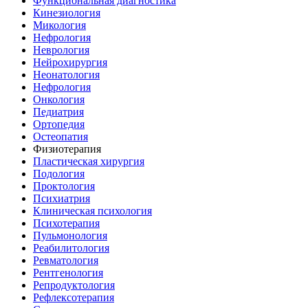
Функциональная диагностика
Кинезиология
Микология
Нефрология
Неврология
Нейрохирургия
Неонатология
Нефрология
Онкология
Педиатрия
Ортопедия
Остеопатия
Физиотерапия
Пластическая хирургия
Подология
Проктология
Психиатрия
Клиническая психология
Психотерапия
Пульмонология
Реабилитология
Ревматология
Рентгенология
Репродуктология
Рефлексотерапия