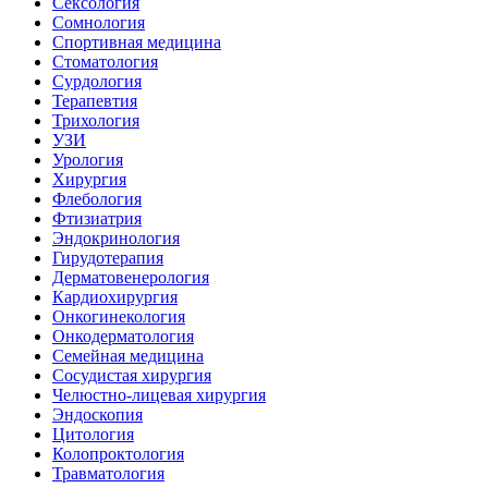
Сексология
Сомнология
Спортивная медицина
Стоматология
Сурдология
Терапевтия
Трихология
УЗИ
Урология
Хирургия
Флебология
Фтизиатрия
Эндокринология
Гирудотерапия
Дерматовенерология
Кардиохирургия
Онкогинекология
Онкодерматология
Семейная медицина
Сосудистая хирургия
Челюстно-лицевая хирургия
Эндоскопия
Цитология
Колопроктология
Травматология