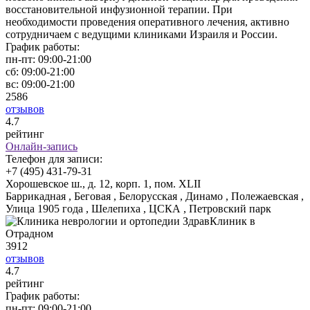
восстановительной инфузионной терапии. При
необходимости проведения оперативного лечения, активно
сотрудничаем с ведущими клиниками Израиля и России.
График работы:
пн-пт:
09:00-21:00
сб:
09:00-21:00
вс:
09:00-21:00
2586
отзывов
4
.7
рейтинг
Онлайн-запись
Телефон для записи:
+7 (495) 431-79-31
Хорошевское ш., д. 12, корп. 1, пом. XLII
Баррикадная , Беговая , Белорусская , Динамо , Полежаевская ,
Улица 1905 года , Шелепиха , ЦСКА , Петровский парк
3912
отзывов
4
.7
рейтинг
График работы:
пн-пт:
09:00-21:00