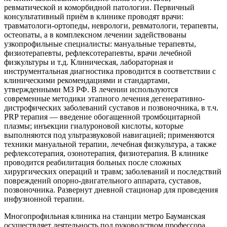
ревматической и коморбидной патологии. Первичный
консультативный приём в клинике проводят врачи:
травматологи-ортопеды, неврологи, ревматологи, терапевты,
остеопаты, а в комплексном лечении задействованы
узкопрофильные специалисты: мануальные терапевты,
физиотерапевты, рефлексотерапевты, врачи лечебной
физкультуры и т.д. Клиническая, лабораторная и
инструментальная диагностика проводится в соответствии с
клиническими рекомендациями и стандартами,
утвержденными МЗ РФ. В лечении используются
современные методики этапного лечения дегенеративно-
дистрофических заболеваний суставов и позвоночника, в т.ч.
PRP терапия — введение обогащенной тромбоцитарной
плазмы; инъекции гиалуроновой кислоты, которые
выполняются под ультразвуковой навигацией; применяются
техники мануальной терапии, лечебная физкультура, а также
рефлексотерапия, озонотерапия, физиотерапия. В клинике
проводится реабилитация больных после сложных
хирургических операций и травм; заболеваний и последствий
повреждений опорно-двигательного аппарата, суставов,
позвоночника. Развернут дневной стационар для проведения
инфузионной терапии.
Многопрофильная клиника на станции метро Бауманская
осуществляет деятельность под руководством профессора