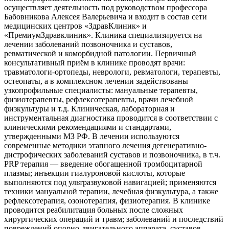
осуществляет деятельность под руководством профессора
Бабовникова Алексея Валерьевича и входит в состав сети
медицинских центров «ЗдравКлиник» и
«ПремиумЗдравклиник». Клиника специализируется на
лечении заболеваний позвоночника и суставов,
ревматической и коморбидной патологии. Первичный
консультативный приём в клинике проводят врачи:
травматологи-ортопеды, неврологи, ревматологи, терапевты,
остеопаты, а в комплексном лечении задействованы
узкопрофильные специалисты: мануальные терапевты,
физиотерапевты, рефлексотерапевты, врачи лечебной
физкультуры и т.д. Клиническая, лабораторная и
инструментальная диагностика проводится в соответствии с
клиническими рекомендациями и стандартами,
утвержденными МЗ РФ. В лечении используются
современные методики этапного лечения дегенеративно-
дистрофических заболеваний суставов и позвоночника, в т.ч.
PRP терапия — введение обогащенной тромбоцитарной
плазмы; инъекции гиалуроновой кислоты, которые
выполняются под ультразвуковой навигацией; применяются
техники мануальной терапии, лечебная физкультура, а также
рефлексотерапия, озонотерапия, физиотерапия. В клинике
проводится реабилитация больных после сложных
хирургических операций и травм; заболеваний и последствий
повреждений опорно-двигательного аппарата, суставов,