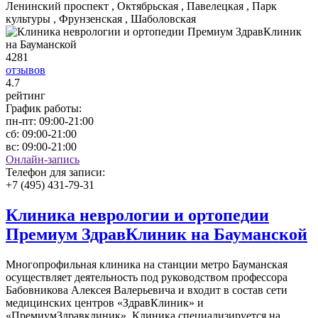
Ленинский проспект , Октябрьская , Павелецкая , Парк
культуры , Фрунзенская , Шаболовская
4281
отзывов
4
.7
рейтинг
График работы:
пн-пт:
09:00-21:00
сб:
09:00-21:00
вс:
09:00-21:00
Онлайн-запись
Телефон для записи:
+7 (495) 431-79-31
Клиника неврологии и ортопедии
Премиум ЗдравКлиник на Бауманской
Многопрофильная клиника на станции метро Бауманская
осуществляет деятельность под руководством профессора
Бабовникова Алексея Валерьевича и входит в состав сети
медицинских центров «ЗдравКлиник» и
«ПремиумЗдравклиник». Клиника специализируется на