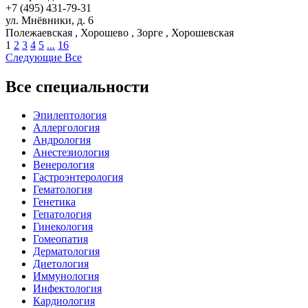
+7 (495) 431-79-31
ул. Мнёвники, д. 6
Полежаевская , Хорошево , Зорге , Хорошевская
1
2
3
4
5
...
16
Следующие
Все
Все специальности
Эпилептология
Аллергология
Андрология
Анестезиология
Венерология
Гастроэнтерология
Гематология
Генетика
Гепатология
Гинекология
Гомеопатия
Дерматология
Диетология
Иммунология
Инфектология
Кардиология