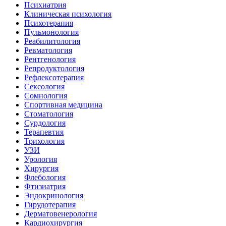
Психиатрия
Клиническая психология
Психотерапия
Пульмонология
Реабилитология
Ревматология
Рентгенология
Репродуктология
Рефлексотерапия
Сексология
Сомнология
Спортивная медицина
Стоматология
Сурдология
Терапевтия
Трихология
УЗИ
Урология
Хирургия
Флебология
Фтизиатрия
Эндокринология
Гирудотерапия
Дерматовенерология
Кардиохирургия