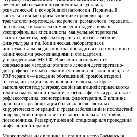
лечении заболеваний позвоночника и суставов,
ревматической и коморбидной патологии. Первичный
консультативный приём в клинике проводят врачи:
травматологи-ортопеды, неврологи, ревматологи, терапевты,
остеопаты, а в комплексном лечении задействованы
узкопрофильные специалисты: мануальные терапевты,
физиотерапевты, рефлексотерапевты, врачи лечебной
физкультуры и т.д. Клиническая, лабораторная и
инструментальная диагностика проводится в соответствии с
клиническими рекомендациями и стандартами,
утвержденными МЗ РФ. В лечении используются
современные методики этапного лечения дегенеративно-
дистрофических заболеваний суставов и позвоночника, в т.ч.
PRP терапия — введение обогащенной тромбоцитарной
плазмы; инъекции гиалуроновой кислоты, которые
выполняются под ультразвуковой навигацией; применяются
техники мануальной терапии, лечебная физкультура, а также
рефлексотерапия, озонотерапия, физиотерапия. В клинике
проводится реабилитация больных после сложных
хирургических операций и травм; заболеваний и последствий
повреждений опорно-двигательного аппарата, суставов,
позвоночника. Развернут дневной стационар для проведения
инфузионной терапии.
Многопрофильная клиника на станции метро Бауманская