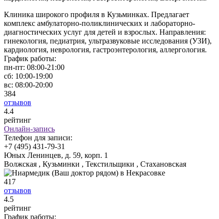
Клиника широкого профиля в Кузьминках. Предлагает
комплекс амбулаторно-поликлинических и лабораторно-
диагностических услуг для детей и взрослых. Направления:
гинекология, педиатрия, ультразвуковые исследования (УЗИ),
кардиология, неврология, гастроэнтерология, аллергология.
График работы:
пн-пт:
08:00-21:00
сб:
10:00-19:00
вс:
08:00-20:00
384
отзывов
4
.4
рейтинг
Онлайн-запись
Телефон для записи:
+7 (495) 431-79-31
Юных Ленинцев, д. 59, корп. 1
Волжская , Кузьминки , Текстильщики , Стахановская
417
отзывов
4
.5
рейтинг
График работы: