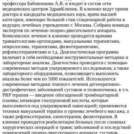
профессора Бабовникова А.В. и входит в состав сети
медицинских центров ЗдравКлиник. В клинике ведут прием
доктора и кандидаты медицинских наук, врачи высшей
категории, имеющие большой стаж стационарной работы в
ведущих лечебных учреждениях г. Москвы. Собрана команда
экспертов по лечению опорно-двигательного аппарата.
Комплексное лечение в клинике проводится врачами
травматологами-ортопедами, мануальными терапевтами,
неврологами, терапевтами, физиотерапевтами,
рефлексотерапевтами и т.д. Диагностическая программа
включает в себя необходимые инструментальные методики и
лабораторные анализы. Диагностика проводится с помощью
современных методов ультразвукового исследования, а также
лабораторного оборудования, позволяющего выполнить
анализы более чем по 5000 показателей. Используются
современные методики этапного лечения дегенеративно-
дистрофических заболеваний суставов и позвоночника, в т.ч.
PRP терапия — введение обогащенной тромбоцитарной
плазмы; инъекции гиалуроновой кислоты, которые
выполняются под ультразвуковой навигацией; применяются
техники мануальной терапии и приемы лечебного массажа, а
также рефлексотерапия, озонотерапия, физиотерапия. В
клинике проводится реабилитация больных после сложных
хирургических операций и травм; заболеваний и последствий
повреждений опорно-двигательного аппарата, суставов,