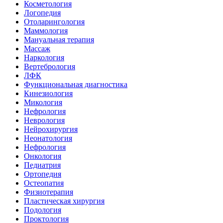
Косметология
Логопедия
Отоларингология
Маммология
Мануальная терапия
Массаж
Наркология
Вертебрология
ЛФК
Функциональная диагностика
Кинезиология
Микология
Нефрология
Неврология
Нейрохирургия
Неонатология
Нефрология
Онкология
Педиатрия
Ортопедия
Остеопатия
Физиотерапия
Пластическая хирургия
Подология
Проктология