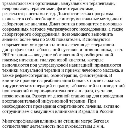
травматологами-ортопедами, мануальными терапевтами,
неврологами, терапевтами, физиотерапевтами,
рефлексотерапевтами и т.д. Диагностическая программа
включает в себя необходимые инструментальные методики и
лабораторные анализы. Диагностика проводится с помощью
современных методов ультразвукового исследования, а также
лабораторного оборудования, позволяющего выполнить
анализы более чем по 5000 показателей. Используются
современные методики этапного лечения дегенеративно-
дистрофических заболеваний суставов и позвоночника, в т.ч.
PRP терапия — введение обогащенной тромбоцитарной
плазмы; инъекции гиалуроновой кислоты, которые
выполняются под ультразвуковой навигацией; применяются
техники мануальной терапии и приемы лечебного массажа, а
также рефлексотерапия, озонотерапия, физиотерапия. В
клинике проводится реабилитация больных после сложных
хирургических операций и травм; заболеваний и последствий
повреждений опорно-двигательного аппарата, суставов,
позвоночника. Развернут дневной стационар для проведения
восстановительной инфузионной терапии. При
необходимости проведения оперативного лечения, активно
сотрудничаем с ведущими клиниками Израиля и России.
Многопрофильная клиника на станции метро Беговая
осуществляет деятельность под руководством д.м.н.,