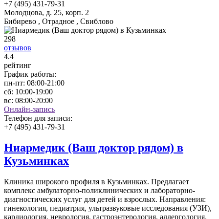
+7 (495) 431-79-31
Молодцова, д. 25, корп. 2
Бибирево , Отрадное , Свиблово
298
отзывов
4
.4
рейтинг
График работы:
пн-пт:
08:00-21:00
сб:
10:00-19:00
вс:
08:00-20:00
Онлайн-запись
Телефон для записи:
+7 (495) 431-79-31
Ниармедик (Ваш доктор рядом) в
Кузьминках
Клиника широкого профиля в Кузьминках. Предлагает
комплекс амбулаторно-поликлинических и лабораторно-
диагностических услуг для детей и взрослых. Направления:
гинекология, педиатрия, ультразвуковые исследования (УЗИ),
кардиология, неврология, гастроэнтерология, аллергология.