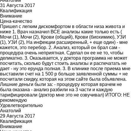
Анатолий
31 Августа 2017
Квалификация
Внимание
Цена-качество
Пришел с легким дискомфортом в области низа живота и
ниже 1. Врач назначил ВСЕ анализы какие только есть (
Мочи (1), Мочи (2), Крови (общий), Крови (биохимию), УЗИ
(1), УЗИ (2), На инфекции расширенный, + еще один) - мне
кажется, это перебор. 2. Анализ, который он брал сам -
процедура очень неприятная. Сделал он ее не то, чтобы
деликатно. 3. Оказывается, у доктора программа не может
посчитать, сколько будут стоить анализы и распечатать не
дает - ну это ерунда полная. 3. В клинике после приема мне
выставили счет на 1 500 р больше заявленной суммы + не
посчитали скидку, которая на этом сайте была объявлена.
Лишние деньги были за: - процедуру которая врачем не
была оказана - анализ разбили на 3 части и каждую
тарифицировали (доктор мне это не озвучивал) ИТОГО: НЕ
рекомендую
Удовлетворительно
Анатолий
29 Августа 2017
Квалификация
Внимание