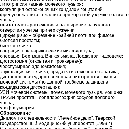
литотрипсия камней мочевого пузыря;
коагуляция остроконечных кондилом гениталий;
френулопластика - пластика при короткой уздечке полового
члена;
меатотомия - рассечение и расширение наружного
отверстия уретры при его сужении;
циркумцизио – обрезание крайней плоти при фимозе;
биопсия простаты;
биопсия яичка;
операция при варикоцеле из микродоступа;
операция Бергмана, Винкельмана, Лорда при гидроцеле;
цистостомия (открытая и троакарная);
чреспузырная аденомэктомия;
энуклеация кист яичка, придатка и семенного канатика;
дистанционная ударно-волновая литотрипсия камней
мочевой системы (по данной проблеме защищена
кандидатская диссертация);
УЗИ мочевой системы: почек, мочевого пузыря, мошонки,
ТРУЗИ простаты, допплерография сосудов полового
члена;
урофлоуметрия.
Образование
Диплом по специальности "Лечебное дело", Тверской
государственный медицинский университет (1999 г.)
Ординатура по специальности "Урология", Тверской