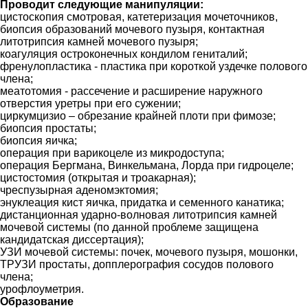
Проводит следующие манипуляции:
цистоскопия смотровая, катетеризация мочеточников,
биопсия образований мочевого пузыря, контактная
литотрипсия камней мочевого пузыря;
коагуляция остроконечных кондилом гениталий;
френулопластика - пластика при короткой уздечке полового
члена;
меатотомия - рассечение и расширение наружного
отверстия уретры при его сужении;
циркумцизио – обрезание крайней плоти при фимозе;
биопсия простаты;
биопсия яичка;
операция при варикоцеле из микродоступа;
операция Бергмана, Винкельмана, Лорда при гидроцеле;
цистостомия (открытая и троакарная);
чреспузырная аденомэктомия;
энуклеация кист яичка, придатка и семенного канатика;
дистанционная ударно-волновая литотрипсия камней
мочевой системы (по данной проблеме защищена
кандидатская диссертация);
УЗИ мочевой системы: почек, мочевого пузыря, мошонки,
ТРУЗИ простаты, допплерография сосудов полового
члена;
урофлоуметрия.
Образование