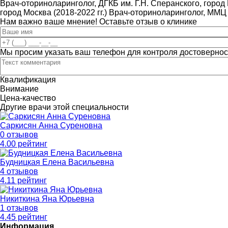
Врач-оториноларинголог, ДГКБ им. Г.Н. Сперанского, город 
город Москва (2018-2022 гг.) Врач-оториноларинголог, ММЦ 
Нам важно ваше мнение! Оставьте отзыв о клинике
Мы просим указать ваш телефон для контроля достовернос
Квалификация
Внимание
Цена-качество
Другие врачи этой специальности
Саркисян Анна Суреновна
0 отзывов
4
.00
рейтинг
Будницкая Елена Васильевна
4 отзывов
4
.11
рейтинг
Никиткина Яна Юрьевна
1 отзывов
4
.45
рейтинг
Информация