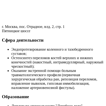
г. Москва, пос. Отрадное, влд. 2, стр. 1
Пятницкое шоссе
Сфера деятельности
Эндопротезирование коленного и тазобедренного
суставов;
Остеосинтез переломов костей верхних и нижних
конечностей (накостный, интрамедуллярный, наружный
чрескостный);
Оказание экстренной помощи больным
травматологического профиля (первичная
хирургическая обработка ран, репозиция переломов,
вправление вывихов, гипсовая иммобилизация,
наложение артериовенозной фистулы).
Образование
Диплом по специальности "Лечебное дело",