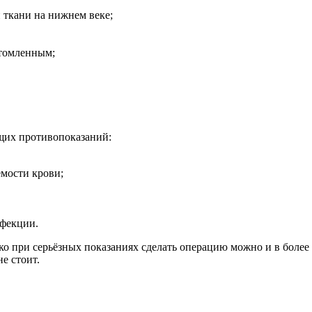
 ткани на нижнем веке;
утомленным;
щих противопоказаний:
мости крови;
нфекции.
ако при серьёзных показаниях сделать операцию можно и в бол
е стоит.