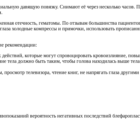
иальную давящую повязку. Снимают её через несколько часов. П
и.
нная отечность, гематомы. По отзывам большинства пациентов,
глаза холодные компрессы и примочки, использовать прописанн
ие рекомендации:
х действий, которые могут спровоцировать кровоизлияние, пов
ие тела должно быть таким, чтобы голова находилась выше тела 
 просмотр телевизора, чтение книг, не напрягать глаза другими
ивопоказаний вероятность негативных последствий блефаропла