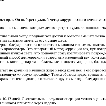
ляет врач. Он выберет нужный метод хирургического вмешательс
зование скальпеля, которым делают разрез и удаляют лишнюю к
тивальный метод предполагает доступ к области вмешательств
вида пластики является отсутствие швов.
ерная блефаропластика относится к малоинвазивным вмешательс
х кровопотерь. Это аппаратный метод коррекции век, при кото
енным пучком света, что позволяет сразу коагулировать повреж
нный способ для коррекции возрастных изменений век. Контурн
 инъекции препарата в область, где находятся морщины, благод
ает не удаление излишков жира из-под кожи век, а его перерас
ественную жировую прослойку. Таким образом предотвращается з
храняется очень долго, в отличие от других методов блефаропла
я 10-13 дней. Окончательный результат операции можно оценить 
ы снимают примерно через неделю.