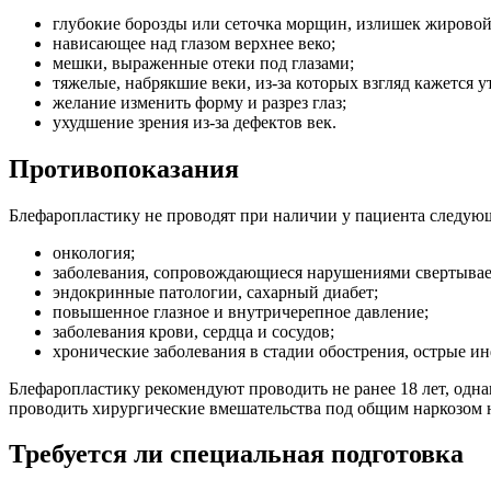
глубокие борозды или сеточка морщин, излишек жировой
нависающее над глазом верхнее веко;
мешки, выраженные отеки под глазами;
тяжелые, набрякшие веки, из-за которых взгляд кажется 
желание изменить форму и разрез глаз;
ухудшение зрения из-за дефектов век.
Противопоказания
Блефаропластику не проводят при наличии у пациента следую
онкология;
заболевания, сопровождающиеся нарушениями свертывае
эндокринные патологии, сахарный диабет;
повышенное глазное и внутричерепное давление;
заболевания крови, сердца и сосудов;
хронические заболевания в стадии обострения, острые и
Блефаропластику рекомендуют проводить не ранее 18 лет, одн
проводить хирургические вмешательства под общим наркозом н
Требуется ли специальная подготовка