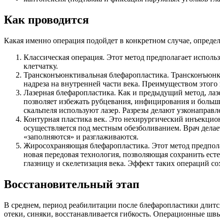
Как проводится
Какая именно операция подойдет в конкретном случае, опреде
Классическая операция. Этот метод предполагает исполь
клетчатку.
Трансконъюнктивальная блефаропластика. Трансконъюнк
надреза на внутренней части века. Преимуществом этого 
Лазерная блефаропластика. Как и предыдущий метод, лаз
позволяет избежать рубцевания, инфицирования и больши
скальпеля используют лазер. Разрезы делают узконаправл
Контурная пластика век. Это нехирургический инъекцио
осуществляется под местным обезболиванием. Врач делает
«заполняются» и разглаживаются.
Жиросохраняющая блефаропластика. Этот метод предполаг
новая передовая технология, позволяющая сохранить ест
глазницу и скелетизация века. Эффект таких операций со
Восстановительный этап
В среднем, период реабилитации после блефаропластики длитс
отеки, синяки, восстанавливается гибкость. Операционные шв