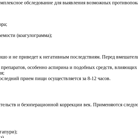
омплексное обследование для выявления возможных противопока
ора;
емости (коагулограмма);
рошо и не приведет к негативным последствиям. Перед вмешател
х препаратов, особенно аспирина и подобных средств, влияющих
я;
оследний прием пищи осуществляется за 8-12 часов.
тельств и безоперационной коррекции век. Применяются следу
гапури);
з).