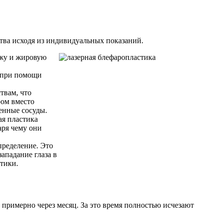
тва исходя из индивидуальных показаний.
ожу и жировую
а при помощи
твам, что
ром вместо
денные сосуды.
ая пластика
аря чему они
пределение. Это
ападание глаза в
стики.
примерно через месяц. За это время полностью исчезают