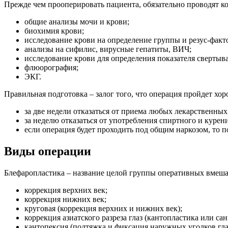
Прежде чем прооперировать пациента, обязательно проводят к
общие анализы мочи и крови;
биохимия крови;
исследование крови на определение группы и резус-факт
анализы на сифилис, вирусные гепатиты, ВИЧ;
исследование крови для определения показателя свертыва
флюорография;
ЭКГ.
Правильная подготовка – залог того, что операция пройдет хо
за две недели отказаться от приема любых лекарственны
за неделю отказаться от употребления спиртного и курени
если операция будет проходить под общим наркозом, то п
Виды операции
Блефаропластика – название целой группы оперативных вмеша
коррекция верхних век;
коррекция нижних век;
круговая (коррекция верхних и нижних век);
коррекция азиатского разреза глаз (кантопластика или сан
кантопексия (подтяжка и фиксация наружных уголков гла