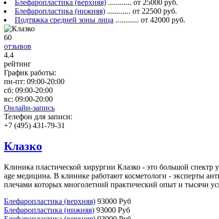
Блефаропластика (верхняя)
............ от 25000 руб.
Блефаропластика (нижняя)
............ от 22500 руб.
Подтяжка средней зоны лица
............ от 42000 руб.
60
отзывов
4
.4
рейтинг
График работы:
пн-пт:
09:00-20:00
сб:
09:00-20:00
вс:
09:00-20:00
Онлайн-запись
Телефон для записи:
+7 (495) 431-79-31
Клазко
Клиника пластической хирургии Клазко - это большой спектр у
age медицина. В клинике работают косметологи - эксперты ан
плечами которых многолетний практический опыт и тысячи ус
Блефаропластика (верхняя)
93000 Руб
Блефаропластика (нижняя)
93000 Руб
Блефаропластика (верхняя)
93000 Руб