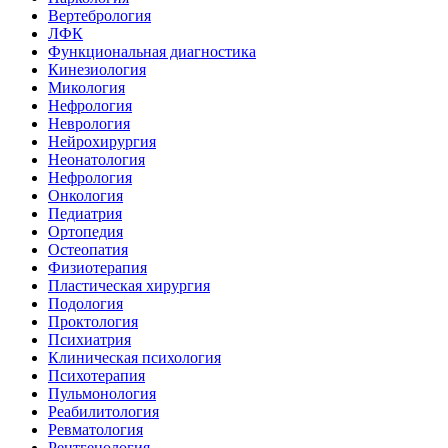
Вертебрология
ЛФК
Функциональная диагностика
Кинезиология
Микология
Нефрология
Неврология
Нейрохирургия
Неонатология
Нефрология
Онкология
Педиатрия
Ортопедия
Остеопатия
Физиотерапия
Пластическая хирургия
Подология
Проктология
Психиатрия
Клиническая психология
Психотерапия
Пульмонология
Реабилитология
Ревматология
Рентгенология