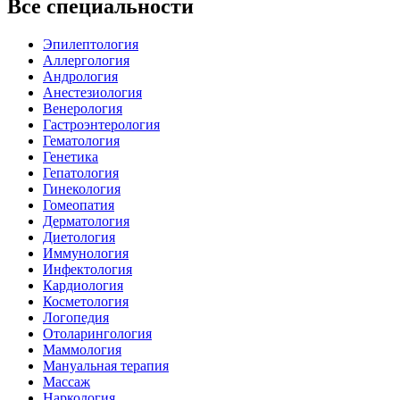
Все специальности
Эпилептология
Аллергология
Андрология
Анестезиология
Венерология
Гастроэнтерология
Гематология
Генетика
Гепатология
Гинекология
Гомеопатия
Дерматология
Диетология
Иммунология
Инфектология
Кардиология
Косметология
Логопедия
Отоларингология
Маммология
Мануальная терапия
Массаж
Наркология