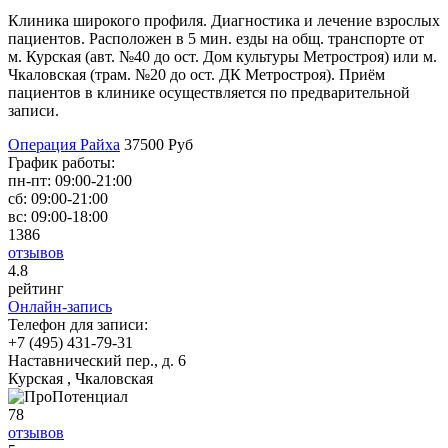
Клиника широкого профиля. Диагностика и лечение взрослых
пациентов. Расположен в 5 мин. езды на общ. транспорте от
м. Курская (авт. №40 до ост. Дом культуры Метростроя) или м.
Чкаловская (трам. №20 до ост. ДК Метростроя). Приём
пациентов в клинике осуществляется по предварительной
записи.
Операция Райха
37500 Руб
График работы:
пн-пт:
09:00-21:00
сб:
09:00-21:00
вс:
09:00-18:00
1386
отзывов
4
.8
рейтинг
Онлайн-запись
Телефон для записи:
+7 (495) 431-79-31
Наставнический пер., д. 6
Курская , Чкаловская
78
отзывов