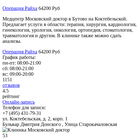
Операция Райха
64200 Руб
Медцентр Московский доктор в Бутово на Коктебельской.
Предлагает услуги в области: терапия, хирургия, кардиология,
гинекология, урология, онкология, ортопедия, стоматология,
травматология и другим. В клинике также можно сдать
анализы.
Операция Райха
64200 Руб
График работы:
пн-пт:
08:00-21:00
сб:
08:00-21:00
вс:
09:00-20:00
1151
отзывов
4
.5
рейтинг
Онлайн-запись
Телефон для записи:
+7 (495) 431-79-31
ул. Коктебельская, д. 2, корп. 1
Бульвар Дмитрия Донского , Улица Старокачаловская
53