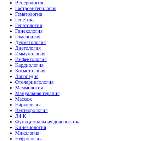
Венерология
Гастроэнтерология
Гематология
Генетика
Гепатология
Гинекология
Гомеопатия
Дерматология
Диетология
Иммунология
Инфектология
Кардиология
Косметология
Логопедия
Отоларингология
Маммология
Мануальная терапия
Массаж
Наркология
Вертебрология
ЛФК
Функциональная диагностика
Кинезиология
Микология
Нефрология