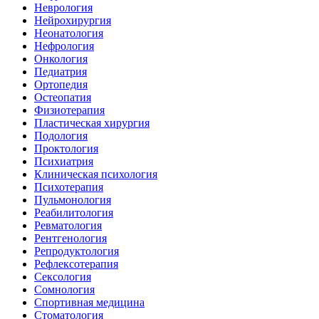
Неврология
Нейрохирургия
Неонатология
Нефрология
Онкология
Педиатрия
Ортопедия
Остеопатия
Физиотерапия
Пластическая хирургия
Подология
Проктология
Психиатрия
Клиническая психология
Психотерапия
Пульмонология
Реабилитология
Ревматология
Рентгенология
Репродуктология
Рефлексотерапия
Сексология
Сомнология
Спортивная медицина
Стоматология